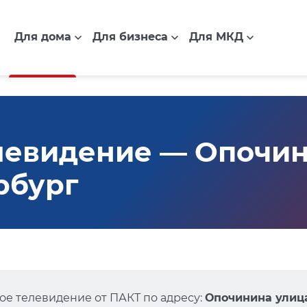
Для дома
Для бизнеса
Для МКД
евидение — Опочини
рбург
е телевидение от ПАКТ по адресу:
Опочинина улица,