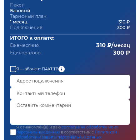
Пакет
Базовый
Тарифный план
1 месяц
310 ₽
Подключение
300 ₽
ИТОГО к оплате:
310 ₽/
Ежемесячно
месяц
300 ₽
Единоразово
Я — абонент ПАКТ ТВ
Я ознакомлен(а) и даю
согласие на обработку моих
персональных данных
в соответствии с
Политикой
обработки и защиты персональных данных