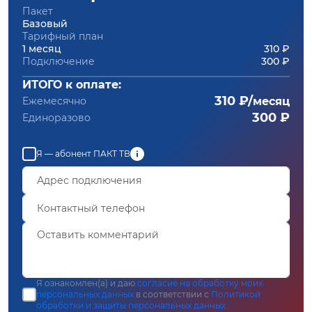
Пакет
Базовый
Тарифный план
1 месяц
310 ₽
Подключение
300 ₽
ИТОГО к оплате:
310 ₽/
Ежемесячно
месяц
300 ₽
Единоразово
Я — абонент ПАКТ ТВ
Я ознакомлен(а) и даю
согласие на обработку моих
персональных данных
в соответствии с
Политикой
обработки и защиты персональных данных