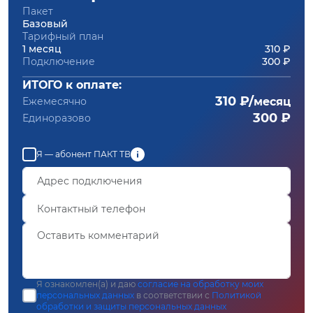
Пакет
Базовый
Тарифный план
1 месяц
310 ₽
Подключение
300 ₽
ИТОГО к оплате:
310 ₽/
Ежемесячно
месяц
300 ₽
Единоразово
Я — абонент ПАКТ ТВ
Я ознакомлен(а) и даю
согласие на обработку моих
персональных данных
в соответствии с
Политикой
обработки и защиты персональных данных