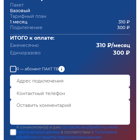
Пакет
Базовый
Тарифный план
1 месяц
310 ₽
Подключение
300 ₽
ИТОГО к оплате:
310 ₽/
Ежемесячно
месяц
300 ₽
Единоразово
Я — абонент ПАКТ ТВ
Я ознакомлен(а) и даю
согласие на обработку моих
персональных данных
в соответствии с
Политикой
обработки и защиты персональных данных