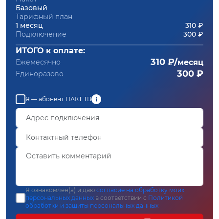
Базовый
Тарифный план
1 месяц
310 ₽
Подключение
300 ₽
ИТОГО к оплате:
310 ₽/
Ежемесячно
месяц
300 ₽
Единоразово
Я — абонент ПАКТ ТВ
Я ознакомлен(а) и даю
согласие на обработку моих
персональных данных
в соответствии с
Политикой
обработки и защиты персональных данных