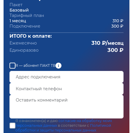
Пакет
Базовый
Тарифный план
1 месяц
310 ₽
Подключение
300 ₽
ИТОГО к оплате:
310 ₽/
Ежемесячно
месяц
300 ₽
Единоразово
Я — абонент ПАКТ ТВ
Я ознакомлен(а) и даю
согласие на обработку моих
персональных данных
в соответствии с
Политикой
обработки и защиты персональных данных