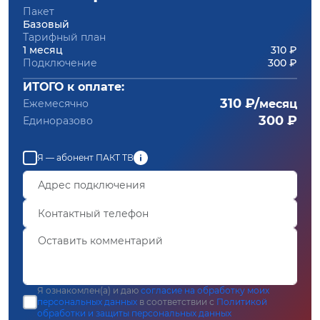
Пакет
Базовый
Тарифный план
1 месяц
310 ₽
Подключение
300 ₽
ИТОГО к оплате:
310 ₽/
Ежемесячно
месяц
300 ₽
Единоразово
Я — абонент ПАКТ ТВ
Я ознакомлен(а) и даю
согласие на обработку моих
персональных данных
в соответствии с
Политикой
обработки и защиты персональных данных