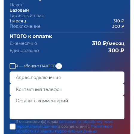
Пакет
Базовый
Тарифный план
1 месяц
310 ₽
Подключение
300 ₽
ИТОГО к оплате:
310 ₽/
Ежемесячно
месяц
300 ₽
Единоразово
Я — абонент ПАКТ ТВ
Я ознакомлен(а) и даю
согласие на обработку моих
персональных данных
в соответствии с
Политикой
обработки и защиты персональных данных