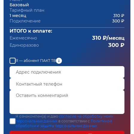
Базовый
Тарифный план
1 месяц
310 ₽
Подключение
300 ₽
ИТОГО к оплате:
310 ₽/
Ежемесячно
месяц
300 ₽
Единоразово
Я — абонент ПАКТ ТВ
Я ознакомлен(а) и даю
согласие на обработку моих
персональных данных
в соответствии с
Политикой
обработки и защиты персональных данных