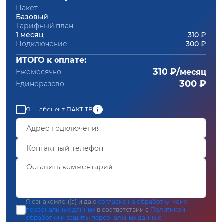
Пакет
Базовый
Тарифный план
1 месяц
310 ₽
Подключение
300 ₽
ИТОГО к оплате:
310 ₽/
Ежемесячно
месяц
300 ₽
Единоразово
Я — абонент ПАКТ ТВ
Я ознакомлен(а) и даю
согласие на обработку моих
персональных данных
в соответствии с
Политикой
обработки и защиты персональных данных