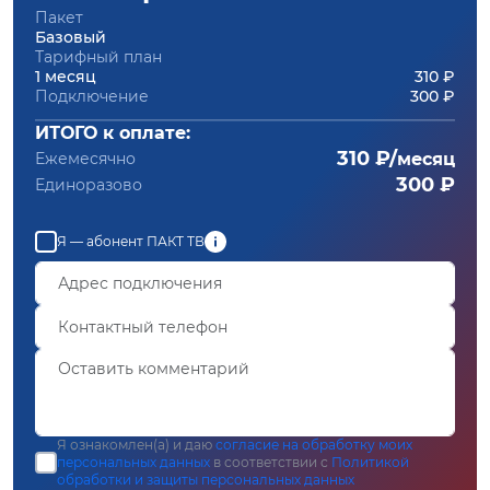
Пакет
Базовый
Тарифный план
1 месяц
310 ₽
Подключение
300 ₽
ИТОГО к оплате:
310 ₽/
Ежемесячно
месяц
300 ₽
Единоразово
Я — абонент ПАКТ ТВ
Я ознакомлен(а) и даю
согласие на обработку моих
персональных данных
в соответствии с
Политикой
обработки и защиты персональных данных