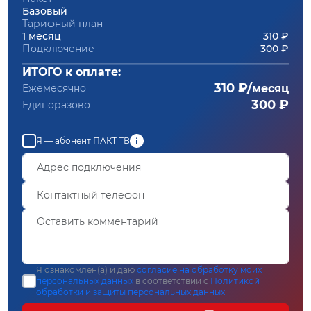
Базовый
Тарифный план
1 месяц
310 ₽
Подключение
300 ₽
ИТОГО к оплате:
310 ₽/
Ежемесячно
месяц
300 ₽
Единоразово
Я — абонент ПАКТ ТВ
Я ознакомлен(а) и даю
согласие на обработку моих
персональных данных
в соответствии с
Политикой
обработки и защиты персональных данных