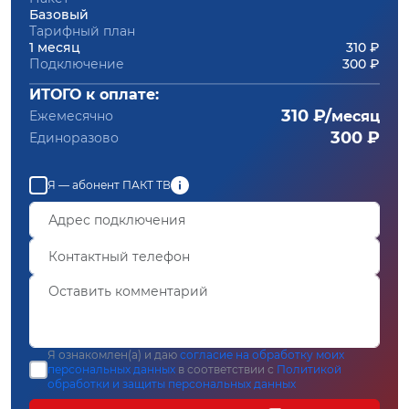
Базовый
Тарифный план
1 месяц
310 ₽
Подключение
300 ₽
ИТОГО к оплате:
310 ₽/
Ежемесячно
месяц
300 ₽
Единоразово
Я — абонент ПАКТ ТВ
Я ознакомлен(а) и даю
согласие на обработку моих
персональных данных
в соответствии с
Политикой
обработки и защиты персональных данных