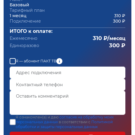
Базовый
Тарифный план
1 месяц
310 ₽
Подключение
300 ₽
ИТОГО к оплате:
310 ₽/
Ежемесячно
месяц
300 ₽
Единоразово
Я — абонент ПАКТ ТВ
Я ознакомлен(а) и даю
согласие на обработку моих
персональных данных
в соответствии с
Политикой
обработки и защиты персональных данных