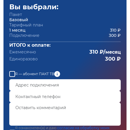
Вы выбрали:
Пакет
Базовый
Тарифный план
1 месяц
310 ₽
Подключение
300 ₽
ИТОГО к оплате:
310 ₽/
Ежемесячно
месяц
300 ₽
Единоразово
Я — абонент ПАКТ ТВ
Я ознакомлен(а) и даю
согласие на обработку моих