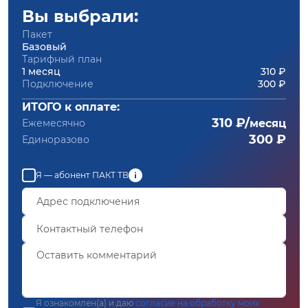
Вы выбрали:
Пакет
Базовый
Тарифный план
1 месяц
310 ₽
Подключение
300 ₽
ИТОГО к оплате:
310 ₽/
Ежемесячно
месяц
300 ₽
Единоразово
Я — абонент ПАКТ ТВ
Я ознакомлен(а) и даю
согласие на обработку моих