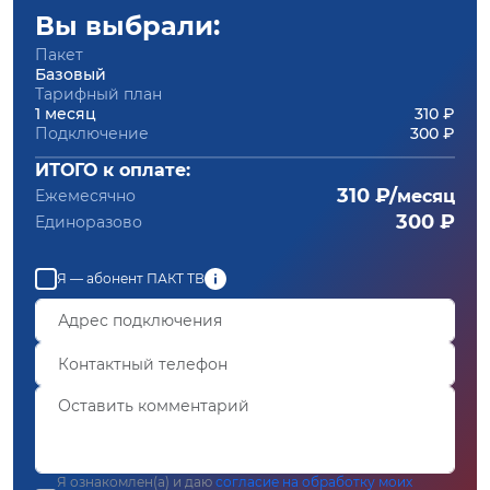
Вы выбрали:
Пакет
Базовый
Тарифный план
1 месяц
310 ₽
Подключение
300 ₽
ИТОГО к оплате:
310 ₽/
Ежемесячно
месяц
300 ₽
Единоразово
Я — абонент ПАКТ ТВ
Я ознакомлен(а) и даю
согласие на обработку моих