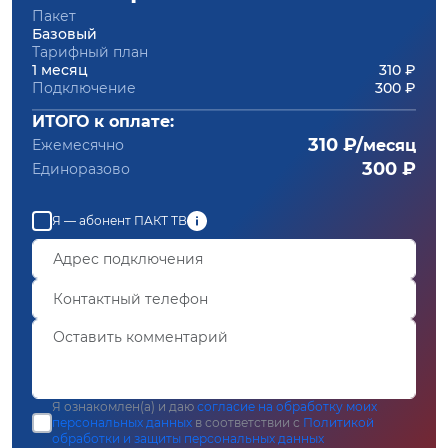
Пакет
Базовый
Тарифный план
1 месяц
310 ₽
Подключение
300 ₽
ИТОГО к оплате:
310 ₽/
Ежемесячно
месяц
300 ₽
Единоразово
Я — абонент ПАКТ ТВ
Я ознакомлен(а) и даю
согласие на обработку моих
персональных данных
в соответствии с
Политикой
обработки и защиты персональных данных