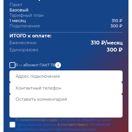
Пакет
Базовый
Тарифный план
1 месяц
310 ₽
Подключение
300 ₽
ИТОГО к оплате:
310 ₽/
Ежемесячно
месяц
300 ₽
Единоразово
Я — абонент ПАКТ ТВ
Я ознакомлен(а) и даю
согласие на обработку моих
персональных данных
в соответствии с
Политикой
обработки и защиты персональных данных