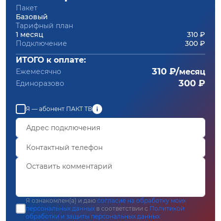
Пакет
Базовый
Тарифный план
1 месяц
310 ₽
Подключение
300 ₽
ИТОГО к оплате:
310 ₽/
Ежемесячно
месяц
300 ₽
Единоразово
Я — абонент ПАКТ ТВ
Я ознакомлен(а) и даю
согласие на обработку моих
персональных данных
в соответствии с
Политикой
обработки и защиты персональных данных