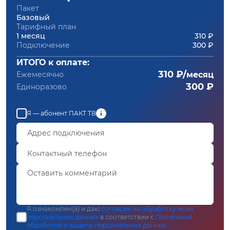
Пакет
Базовый
Тарифный план
1 месяц
310 ₽
Подключение
300 ₽
ИТОГО к оплате:
310 ₽/
Ежемесячно
месяц
300 ₽
Единоразово
Я — абонент ПАКТ ТВ
Я ознакомлен(а) и даю
согласие на обработку моих
персональных данных
в соответствии с
Политикой
обработки и защиты персональных данных