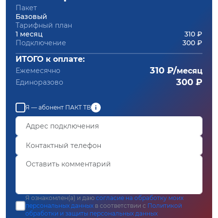
Пакет
Базовый
Тарифный план
1 месяц
310 ₽
Подключение
300 ₽
ИТОГО к оплате:
310 ₽/
Ежемесячно
месяц
300 ₽
Единоразово
Я — абонент ПАКТ ТВ
Я ознакомлен(а) и даю
согласие на обработку моих
персональных данных
в соответствии с
Политикой
обработки и защиты персональных данных