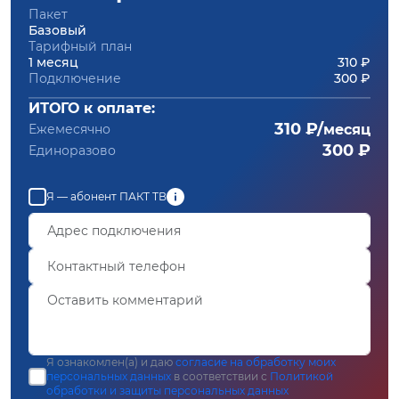
Пакет
Базовый
Тарифный план
1 месяц
310 ₽
Подключение
300 ₽
ИТОГО к оплате:
310 ₽/
Ежемесячно
месяц
300 ₽
Единоразово
Я — абонент ПАКТ ТВ
Я ознакомлен(а) и даю
согласие на обработку моих
персональных данных
в соответствии с
Политикой
обработки и защиты персональных данных