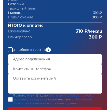
Базовый
Тарифный план
1 месяц
310 ₽
Подключение
300 ₽
ИТОГО к оплате:
310 ₽/
Ежемесячно
месяц
300 ₽
Единоразово
Я — абонент ПАКТ ТВ
Я ознакомлен(а) и даю
согласие на обработку моих
персональных данных
в соответствии с
Политикой
обработки и защиты персональных данных