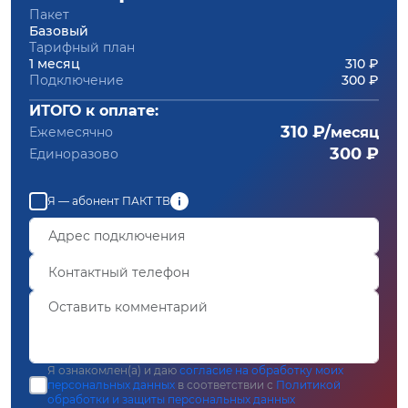
Пакет
Базовый
Тарифный план
1 месяц
310 ₽
Подключение
300 ₽
ИТОГО к оплате:
310 ₽/
Ежемесячно
месяц
300 ₽
Единоразово
Я — абонент ПАКТ ТВ
Я ознакомлен(а) и даю
согласие на обработку моих
персональных данных
в соответствии с
Политикой
обработки и защиты персональных данных