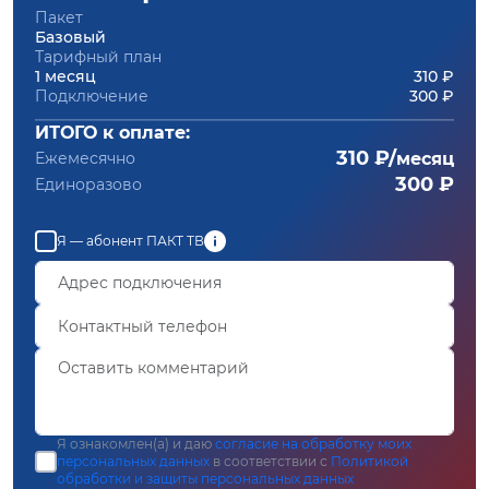
Пакет
Базовый
Тарифный план
1 месяц
310 ₽
Подключение
300 ₽
ИТОГО к оплате:
310 ₽/
Ежемесячно
месяц
300 ₽
Единоразово
Я — абонент ПАКТ ТВ
Я ознакомлен(а) и даю
согласие на обработку моих
персональных данных
в соответствии с
Политикой
обработки и защиты персональных данных