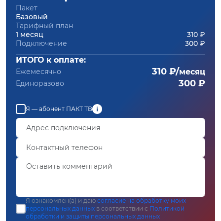
Пакет
Базовый
Тарифный план
1 месяц
310 ₽
Подключение
300 ₽
ИТОГО к оплате:
310 ₽/
Ежемесячно
месяц
300 ₽
Единоразово
Я — абонент ПАКТ ТВ
Я ознакомлен(а) и даю
согласие на обработку моих
персональных данных
в соответствии с
Политикой
обработки и защиты персональных данных