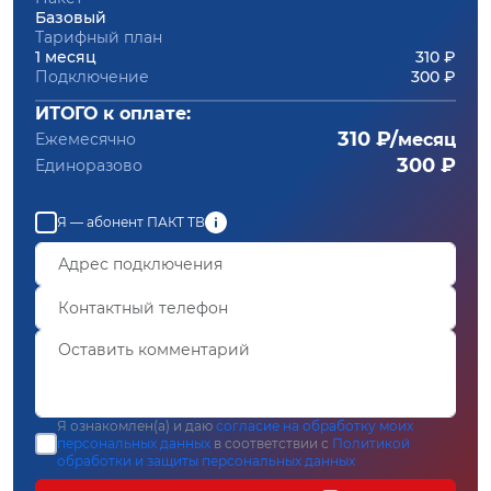
Базовый
Тарифный план
1 месяц
310 ₽
Подключение
300 ₽
ИТОГО к оплате:
310 ₽/
Ежемесячно
месяц
300 ₽
Единоразово
Я — абонент ПАКТ ТВ
Я ознакомлен(а) и даю
согласие на обработку моих
персональных данных
в соответствии с
Политикой
обработки и защиты персональных данных