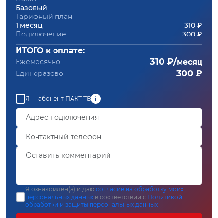
Базовый
Тарифный план
1 месяц
310 ₽
Подключение
300 ₽
ИТОГО к оплате:
310 ₽/
Ежемесячно
месяц
300 ₽
Единоразово
Я — абонент ПАКТ ТВ
Я ознакомлен(а) и даю
согласие на обработку моих
персональных данных
в соответствии с
Политикой
обработки и защиты персональных данных