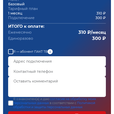
Базовый
Тарифный план
1 месяц
310 ₽
Подключение
300 ₽
ИТОГО к оплате:
310 ₽/
Ежемесячно
месяц
300 ₽
Единоразово
Я — абонент ПАКТ ТВ
Я ознакомлен(а) и даю
согласие на обработку моих
персональных данных
в соответствии с
Политикой
обработки и защиты персональных данных