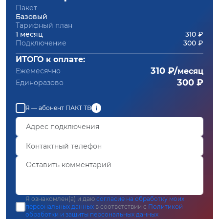
Пакет
Базовый
Тарифный план
1 месяц
310 ₽
Подключение
300 ₽
ИТОГО к оплате:
310 ₽/
Ежемесячно
месяц
300 ₽
Единоразово
Я — абонент ПАКТ ТВ
Я ознакомлен(а) и даю
согласие на обработку моих
персональных данных
в соответствии с
Политикой
обработки и защиты персональных данных