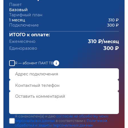
Пакет
Базовый
Тарифный план
1 месяц
310 ₽
Подключение
300 ₽
ИТОГО к оплате:
310 ₽/
Ежемесячно
месяц
300 ₽
Единоразово
Я — абонент ПАКТ ТВ
Я ознакомлен(а) и даю
согласие на обработку моих
персональных данных
в соответствии с
Политикой
обработки и защиты персональных данных