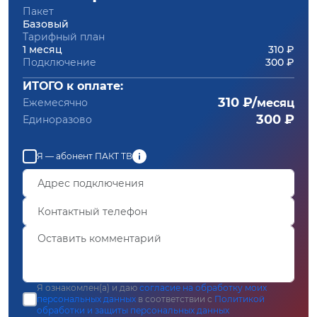
Пакет
Базовый
Тарифный план
1 месяц
310 ₽
Подключение
300 ₽
ИТОГО к оплате:
310 ₽/
Ежемесячно
месяц
300 ₽
Единоразово
Я — абонент ПАКТ ТВ
Я ознакомлен(а) и даю
согласие на обработку моих
персональных данных
в соответствии с
Политикой
обработки и защиты персональных данных