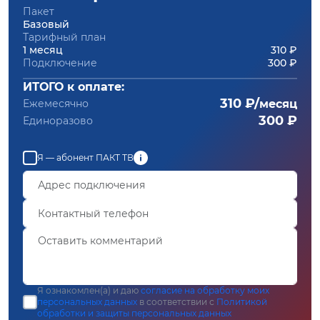
Пакет
Базовый
Тарифный план
1 месяц
310 ₽
Подключение
300 ₽
ИТОГО к оплате:
310 ₽/
Ежемесячно
месяц
300 ₽
Единоразово
Я — абонент ПАКТ ТВ
Я ознакомлен(а) и даю
согласие на обработку моих
персональных данных
в соответствии с
Политикой
обработки и защиты персональных данных