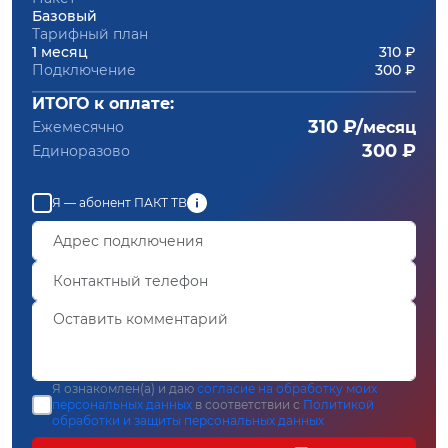
Базовый
Тарифный план
1 месяц
310 ₽
Подключение
300 ₽
ИТОГО к оплате:
310 ₽/
Ежемесячно
месяц
300 ₽
Единоразово
Я — абонент ПАКТ ТВ
Я ознакомлен(а) и даю
согласие на обработку моих
персональных данных
в соответствии с
Политикой
обработки и защиты персональных данных