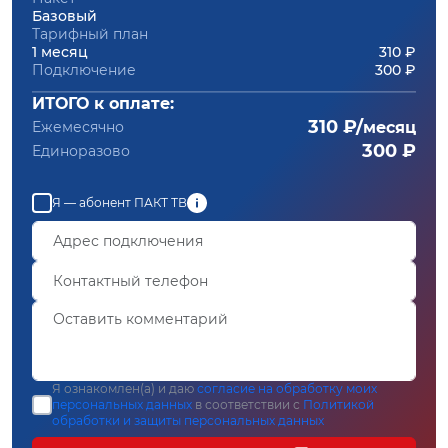
Базовый
Тарифный план
1 месяц
310 ₽
Подключение
300 ₽
ИТОГО к оплате:
310 ₽/
Ежемесячно
месяц
300 ₽
Единоразово
Я — абонент ПАКТ ТВ
Я ознакомлен(а) и даю
согласие на обработку моих
персональных данных
в соответствии с
Политикой
обработки и защиты персональных данных