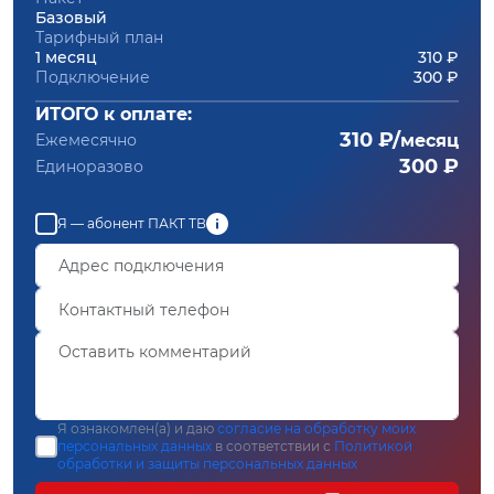
Базовый
Тарифный план
1 месяц
310 ₽
Подключение
300 ₽
ИТОГО к оплате:
310 ₽/
Ежемесячно
месяц
300 ₽
Единоразово
Я — абонент ПАКТ ТВ
Я ознакомлен(а) и даю
согласие на обработку моих
персональных данных
в соответствии с
Политикой
обработки и защиты персональных данных