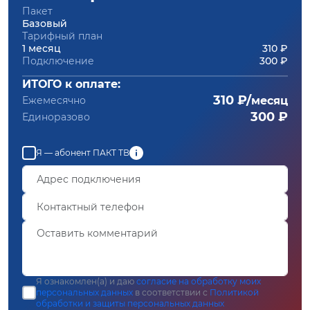
Пакет
Базовый
Тарифный план
1 месяц
310 ₽
Подключение
300 ₽
ИТОГО к оплате:
310 ₽/
Ежемесячно
месяц
300 ₽
Единоразово
Я — абонент ПАКТ ТВ
Я ознакомлен(а) и даю
согласие на обработку моих
персональных данных
в соответствии с
Политикой
обработки и защиты персональных данных