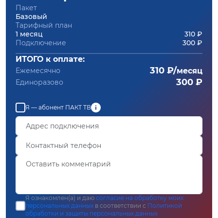
Пакет
Базовый
Тарифный план
1 месяц
310 ₽
Подключение
300 ₽
ИТОГО к оплате:
310 ₽/
Ежемесячно
месяц
300 ₽
Единоразово
Я — абонент ПАКТ ТВ
Я ознакомлен(а) и даю
согласие на обработку моих
персональных данных
в соответствии с
Политикой
обработки и защиты персональных данных