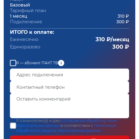
Базовый
Тарифный план
1 месяц
310 ₽
Подключение
300 ₽
ИТОГО к оплате:
310 ₽/
Ежемесячно
месяц
300 ₽
Единоразово
Я — абонент ПАКТ ТВ
Я ознакомлен(а) и даю
согласие на обработку моих
персональных данных
в соответствии с
Политикой
обработки и защиты персональных данных