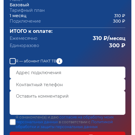
Базовый
Тарифный план
1 месяц
310 ₽
Подключение
300 ₽
ИТОГО к оплате:
310 ₽/
Ежемесячно
месяц
300 ₽
Единоразово
Я — абонент ПАКТ ТВ
Я ознакомлен(а) и даю
согласие на обработку моих
персональных данных
в соответствии с
Политикой
обработки и защиты персональных данных