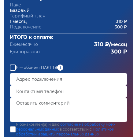
Пакет
Базовый
Тарифный план
1 месяц
310 ₽
Подключение
300 ₽
ИТОГО к оплате:
310 ₽/
Ежемесячно
месяц
300 ₽
Единоразово
Я — абонент ПАКТ ТВ
Я ознакомлен(а) и даю
согласие на обработку моих
персональных данных
в соответствии с
Политикой
обработки и защиты персональных данных