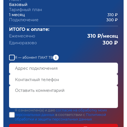
Базовый
Тарифный план
1 месяц
310 ₽
Подключение
300 ₽
ИТОГО к оплате:
310 ₽/
Ежемесячно
месяц
300 ₽
Единоразово
Я — абонент ПАКТ ТВ
Я ознакомлен(а) и даю
согласие на обработку моих
персональных данных
в соответствии с
Политикой
обработки и защиты персональных данных