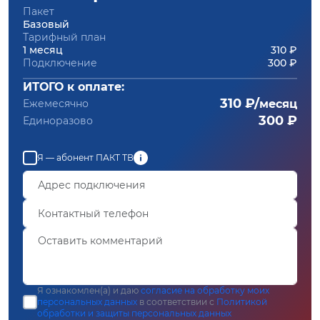
Пакет
Базовый
Тарифный план
1 месяц
310 ₽
Подключение
300 ₽
ИТОГО к оплате:
310 ₽/
Ежемесячно
месяц
300 ₽
Единоразово
Я — абонент ПАКТ ТВ
Я ознакомлен(а) и даю
согласие на обработку моих
персональных данных
в соответствии с
Политикой
обработки и защиты персональных данных