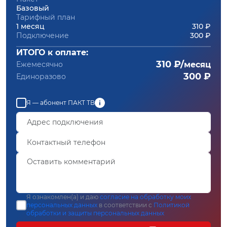
Базовый
Тарифный план
1 месяц
310 ₽
Подключение
300 ₽
ИТОГО к оплате:
310 ₽/
Ежемесячно
месяц
300 ₽
Единоразово
Я — абонент ПАКТ ТВ
Я ознакомлен(а) и даю
согласие на обработку моих
персональных данных
в соответствии с
Политикой
обработки и защиты персональных данных