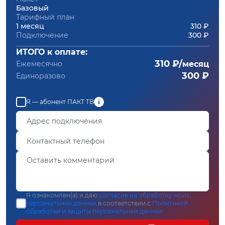
Базовый
Тарифный план
1 месяц
310 ₽
Подключение
300 ₽
ИТОГО к оплате:
310 ₽/
Ежемесячно
месяц
300 ₽
Единоразово
Я — абонент ПАКТ ТВ
Я ознакомлен(а) и даю
согласие на обработку моих
персональных данных
в соответствии с
Политикой
обработки и защиты персональных данных