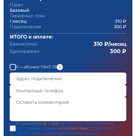
Пакет
Базовый
Тарифный план
1 месяц
310 ₽
Подключение
300 ₽
ИТОГО к оплате:
310 ₽/
Ежемесячно
месяц
300 ₽
Единоразово
Я — абонент ПАКТ ТВ
Я ознакомлен(а) и даю
согласие на обработку моих
персональных данных
в соответствии с
Политикой
обработки и защиты персональных данных