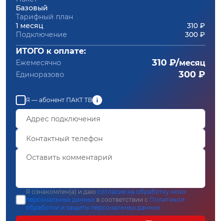
Базовый
Тарифный план
1 месяц
310 ₽
Подключение
300 ₽
ИТОГО к оплате:
310 ₽/
Ежемесячно
месяц
300 ₽
Единоразово
Я — абонент ПАКТ ТВ
Я ознакомлен(а) и даю
согласие на обработку моих
персональных данных
в соответствии с
Политикой
обработки и защиты персональных данных