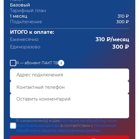
Базовый
Тарифный план
1 месяц
310 ₽
Подключение
300 ₽
ИТОГО к оплате:
310 ₽/
Ежемесячно
месяц
300 ₽
Единоразово
Я — абонент ПАКТ ТВ
Я ознакомлен(а) и даю
согласие на обработку моих
персональных данных
в соответствии с
Политикой
обработки и защиты персональных данных